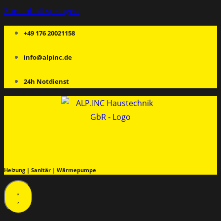
Zum Inhalt springen
+49 176 20021158
info@alpinc.de
24h Notdienst
Heizung | Sanitär | Wärmepumpe