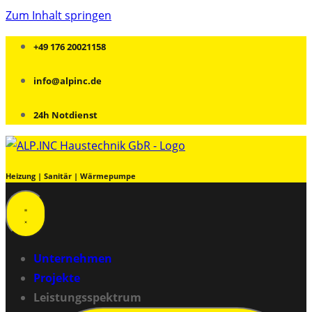
Zum Inhalt springen
+49 176 20021158
info@alpinc.de
24h Notdienst
Heizung | Sanitär | Wärmepumpe
Unternehmen
Projekte
Leistungsspektrum