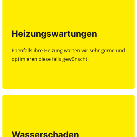
Heizungswartungen
Heizungswartungen
Ebenfalls ihre Heizung warten wir sehr gerne und
optimieren diese falls gewünscht.
Ebenfalls ihre Heizung warten wir sehr gerne und
optimieren diese falls gewünscht.
Beratung
Wasserschaden
Wasserschaden